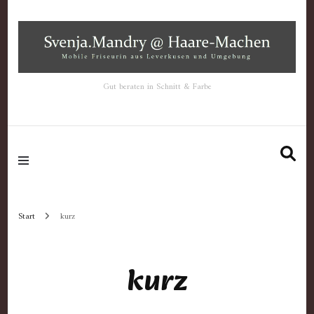
Gut beraten in Schnitt & Farbe
Start
kurz
kurz